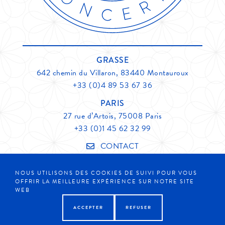
GRASSE
642 chemin du Villaron, 83440 Montauroux
+33 (0)4 89 53 67 36
PARIS
27 rue d’Artois, 75008 Paris
+33 (0)1 45 62 32 99
CONTACT
NOUS UTILISONS DES COOKIES DE SUIVI POUR VOUS
Membre de
Grasse Expertise
OFFRIR LA MEILLEURE EXPÉRIENCE SUR NOTRE SITE
Mentions légales
WEB
ACCEPTER
REFUSER