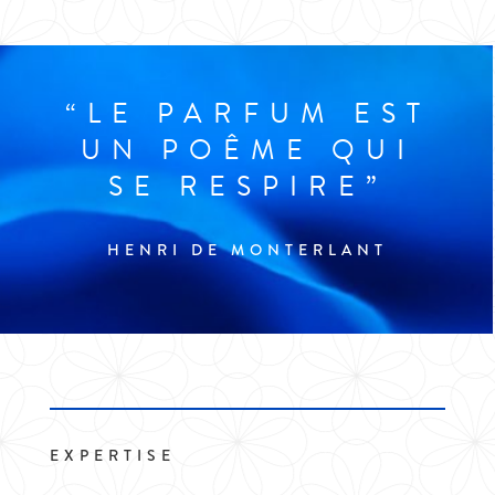
“LE PARFUM EST
UN POÊME QUI
SE RESPIRE­”
HENRI DE MONTERLANT
EXPERTISE